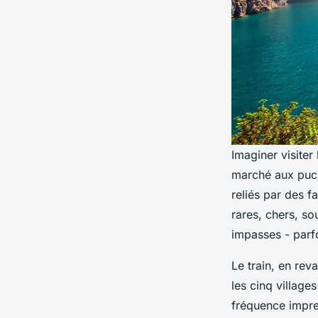
Imaginer visiter
marché aux puce
reliés par des f
rares, chers, so
impasses - parfo
Le train, en rev
les cinq villag
fréquence impres