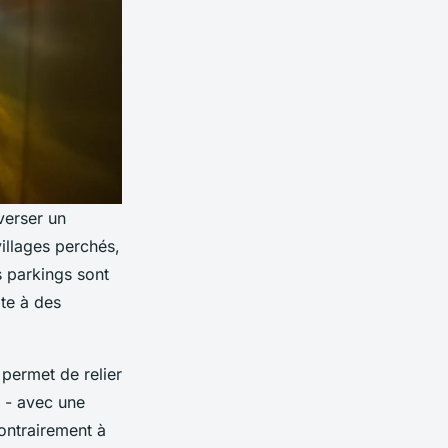
verser un
illages perchés,
s parkings sont
ite à des
 permet de relier
e - avec une
ontrairement à