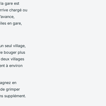
la gare est
rrive chargé ou
l’avance,
files en gare,
n seul village,
de bouger plus
 deux villages
ient à environ
 gagnez en
 de grimper
ans supplément.