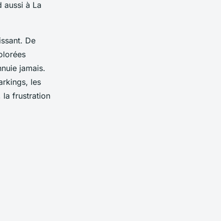
d aussi à La
issant. De
olorées
nuie jamais.
arkings, les
la frustration