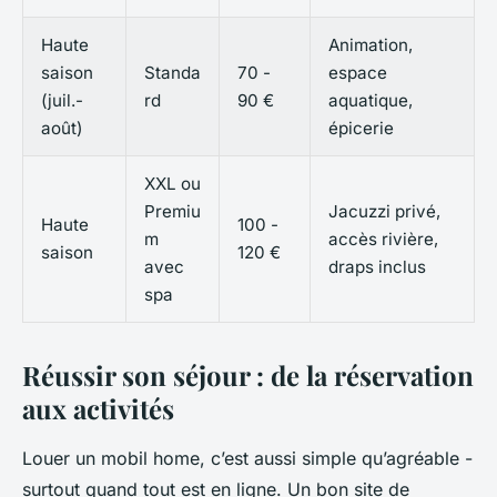
Haute
Animation,
saison
Standa
70 -
espace
(juil.-
rd
90 €
aquatique,
août)
épicerie
XXL ou
Premiu
Jacuzzi privé,
Haute
100 -
m
accès rivière,
saison
120 €
avec
draps inclus
spa
Réussir son séjour : de la réservation
aux activités
Louer un mobil home, c’est aussi simple qu’agréable -
surtout quand tout est en ligne. Un bon site de