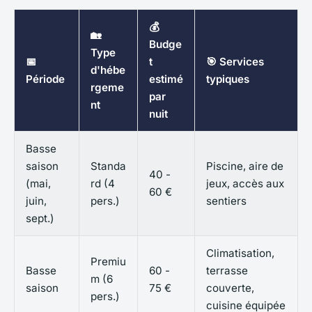
💰
🏡
Budge
Type
📅
t
🎯 Services
d'hébe
Période
estimé
typiques
rgeme
par
nt
nuit
Basse
saison
Standa
Piscine, aire de
40 -
(mai,
rd (4
jeux, accès aux
60 €
juin,
pers.)
sentiers
sept.)
Climatisation,
Premiu
Basse
60 -
terrasse
m (6
saison
75 €
couverte,
pers.)
cuisine équipée