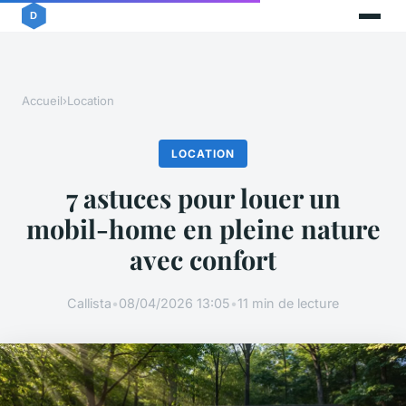
Accueil
›
Location
LOCATION
7 astuces pour louer un
mobil-home en pleine nature
avec confort
Callista
•
08/04/2026 13:05
•
11 min de lecture