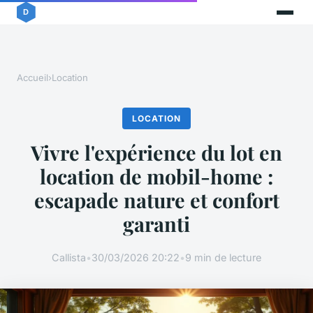
Accueil
›
Location
LOCATION
Vivre l'expérience du lot en
location de mobil-home :
escapade nature et confort
garanti
Callista
•
30/03/2026 20:22
•
9 min de lecture