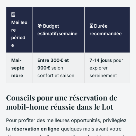
🗓️
Meilleu
🎯 Budget
⏳ Durée
re
estimatif/semaine
recommandée
périod
e
Mai-
Entre 300 € et
7-14 jours
pour
septe
900 €
selon
explorer
mbre
confort et saison
sereinement
Conseils pour une réservation de
mobil-home réussie dans le Lot
Pour profiter des meilleures opportunités, privilégiez
la
réservation en ligne
quelques mois avant votre