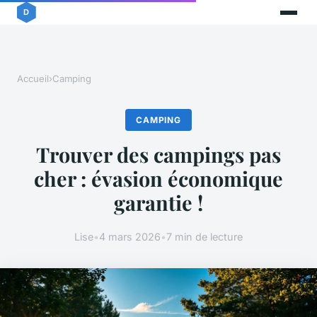
Accueil
›
Camping
CAMPING
Trouver des campings pas
cher : évasion économique
garantie !
Lise
•
4 mars 2026
•
7 min de lecture